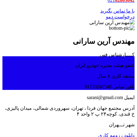
021
82803042
با ما تماس بگیرید
درخواست دمو
مهندس آرین سارانی
کــــارشناس فنی
عضو هیئت مدیره خودرو ایران
سابقه کاری 4 سال
تلفن تماس 01733241548
ایمیل sarani@gmail.com
آدرس مجتمع جهان فردا ، تهران، سهروردی شمالی، میدان پالیزی،
خ قندی، کوچه۲۴ پ ۲ واحد ۴
شهر تـــهران
دانلود رزومه کاری