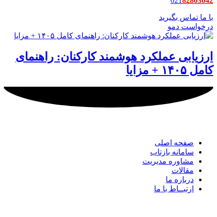
021
82803042
با ما تماس بگیرید
درخواست دمو
ارزیابی عملکرد هوشمند کارکنان: راهنمای
کامل ۱۴۰۵ + مزایا
لینک های مهم
شرکت
صفحه اصلی
سامانه بازتاب
مشاوره مدیریت
مقالات
درباره ما
ارتبــاط با ما
راه های
ارتباطی ما