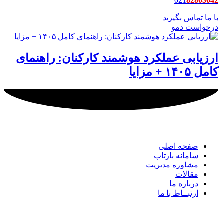
021
82803042
با ما تماس بگیرید
درخواست دمو
ارزیابی عملکرد هوشمند کارکنان: راهنمای
کامل ۱۴۰۵ + مزایا
لینک های مهم
شرکت
صفحه اصلی
سامانه بازتاب
مشاوره مدیریت
مقالات
درباره ما
ارتبــاط با ما
راه های
ارتباطی ما