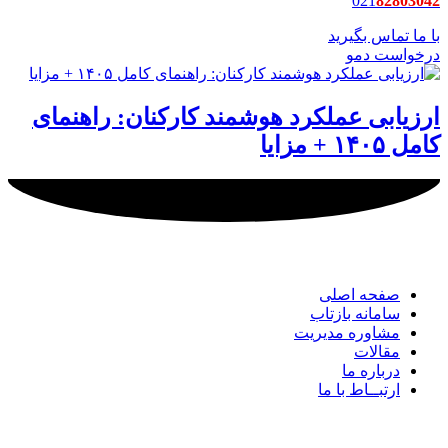
021
82803042
با ما تماس بگیرید
درخواست دمو
ارزیابی عملکرد هوشمند کارکنان: راهنمای
کامل ۱۴۰۵ + مزایا
لینک های مهم
شرکت
صفحه اصلی
سامانه بازتاب
مشاوره مدیریت
مقالات
درباره ما
ارتبــاط با ما
راه های
ارتباطی ما