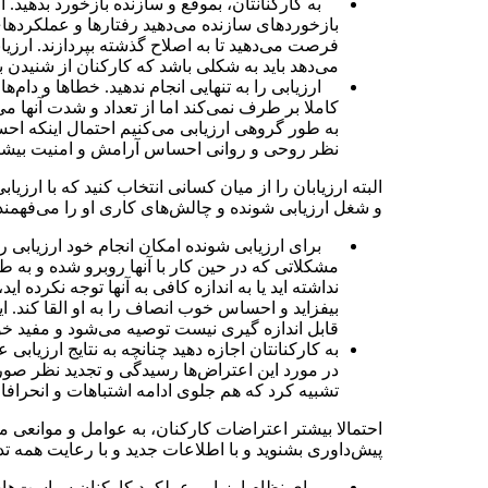
به کارکنانتان، بموقع و سازنده بازخورد بدهید. ا
بازخورد‌های سازنده می‌دهید رفتار‌ها و عملکرد‌های
فرصت می‌دهید تا به اصلاح گذشته بپردازند. ارزیاب
می‌دهد باید به شکلی باشد که کارکنان از شنیدن
ارزیابی را به تنهایی انجام ندهید. خطا‌ها و دام‌ه
کاملا بر طرف نمی‌کند اما از تعداد و شدت آنها می‌
به طور گروهی ارزیابی می‌کنیم احتمال اینکه احس
نظر روحی و روانی احساس آرامش و امنیت بیشتر
البته ارزیابان را از میان کسانی انتخاب کنید که با ارز
و شغل ارزیابی شونده و چالش‌های کاری او را می‌فهمند
برای ارزیابی شونده امکان انجام خود ارزیابی را فر
مشکلاتی که در حین کار با آنها روبرو شده و به طو
نداشته اید یا به اندازه کافی به آنها توجه نکرده ای
بیفزاید و احساس خوب انصاف را به او القا کند. ا
قابل اندازه گیری نیست توصیه می‌شود و مفید خوا
به کارکنانتان اجازه دهید چنانچه به نتایج ارزیابی
در مورد این اعتراض‌ها رسیدگی و تجدید نظر صورت 
تشبیه کرد که هم جلوی ادامه اشتبا‌هات و انحرافات
احتمالا بیشتر اعتراضات کارکنان، به عوامل و موانعی مر
پیش‌داوری بشنوید و با اطلاعات جدید و با رعایت همه تداب
برای نظام ارزیابی عملکرد کارکنان سیاست‌های م