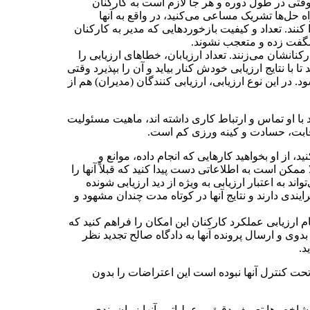
. وقتی در طول دوره و هر جا لازم است به کارکنان
راه حل‌ها تشریک مساعی می‌کنید، در واقع به آنها
نند. تعداد و کیفیت بازخورد‌هایی که مدیر به کارکنان
 شگفت زده و متعجب نشوند.
نانشان می‌زنند. تعداد ارزیابان، خطا‌های ارزیابی را
ا با نتایج ارزیابی خودش کنار بیاید و آن را بپذیرد وقتی
در این نوع ارزیابی، ارزیابی کنندگان (مدیران) هم از
اد با او تماس و ارتباط کاری داشته اند، ماهیت مسئولیت
 رقابت، حسادت و کینه ورزی کم است.
 از او بخواهید کار‌هایی که انجام داده، موانع و
ممکن است به اطلاعاتی دست پیدا کنید که قبلاً آنها را
واند به اعتبار ارزیابی به ویژه از دید ارزیابی شونده
ندی دارند و نتایج آنها در کوتاه مدت چندان مشهود و
ظام ارزیابی عملکرد کارکنان این امکان را فراهم کنید که
وی و ارسال پرونده آنها به دادگاه صالح تجدید نظر
د.
 تحت کنترل آنها نبوده است این اعتراضات را بدون
شاخص‌ها تعریف دقیق و عملیاتی، آنها زمان بندی