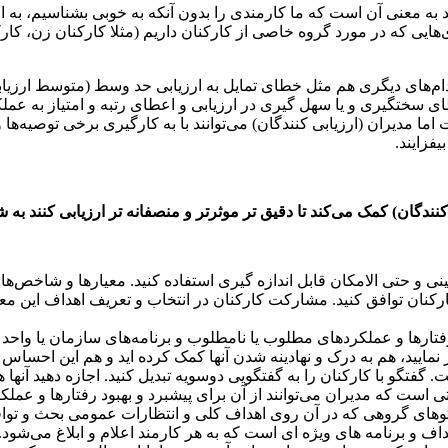
د به معنی آن است که ما کارمندی را بدون آنکه به خوبی بشناسیم، به او
ایی که در مورد گروه خاصی از کارکنان داریم (مثلا کارکنان زن، کار
دام‌های دیگری هم مثل خطای تمایل به ارزیابی حد وسط (متوسط ارزیا
 خطای سختگیری و یا سهل گیری در ارزیابی و اعطای رتبه و امتیاز به عم
اما مدیران (ارزیابی کنندگان) می‌توانند با به کارگیری برخی توصیه‌ها
یفزایند.
کنندگان) کمک می‌کند تا دقیق تر موثرتر و منصفانه تر ارزیابی کنند به
و حتی الامکان قابل اندازه گیری استفاده کنید. معیار‌ها و شاخص‌ها را ا
کارکنان توافق کنید. مشارکت کارکنان در انتخاب و تعریف اهداف این معیار
 رفتار‌ها و عملکرد‌های مطلوب یا نامطلوب و برنامه‌های سازمان یا وا
رار نمایید، هم به درک و نهادینه شدن آنها کمک کرده اید و هم این احساس 
ست. گفتگو با کارکنان را به گفتگویی دوسویه تبدیل کنید. اجازه دهید آنه
است که مدیران می‌توانند از آن برای پیشبرد و بهبود رفتار‌ها و عملکرد‌
تگو‌های گروهی که در آن روی اهداف کلی و انتظارات عمومی‌ بحث و تواف
ف و برنامه ‌های ویژه ای است که به هر کارمند اعلام و ابلاغ می‌شود.