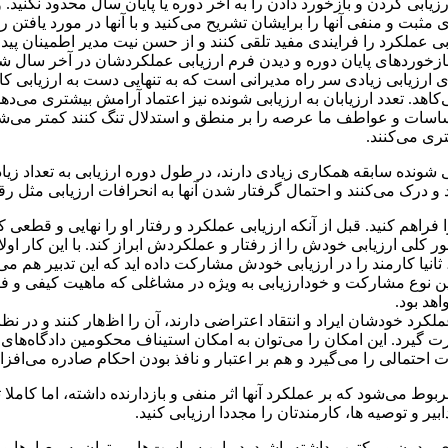
رزیابی کردن و بازخورد دادن را به آخر دوره یا پایان سال محدود نکنید
 مثبت و منفی آنها را برایشان تشریح می‌کنید و با آنها در مورد یافتن 
ی عملکرد را فرایندی مفید تلقی کنند و از حسن نیت مدیر اطمینان پیدا ک
 بازخورد‌های پایان دوره و دیدن فرم ارزیابی عملکردشان در آخر سال
ای ارزیابی زیادی سر راه مدیرانی است که به تنهایی دست به ارزیابی کارک
کاهد. تعدد ارزیابان به ارزیابی شونده نیز اعتماد آرامش بیشتری می‌دهد ت
اسات و عواطف ما عرصه را بر منطق و استدلال تنگ کنند کمتر می‌شود. 
ی می‌کنند.
یابی شونده سابقه همکاری زیادی دارند، در طول دوره ارزیابی به تعداد زی
 و درک می‌کنند و احتمال گرفتار شدن آنها به انحرافات ارزیابی مثل
اهم کنید. قبل از آنکه ارزیابی عملکرد و رفتار او را نهایی و قطعی کنید،
ر کلی ارزیابی خودش را از رفتار و عملکردش ابراز کند. با این کار اولا 
د، ثانیا کارمند را در ارزیابی خودش مشارکت داده اید که این تدبیر هم می‌ت
ین نوع مشارکت و خودارزیابی به ویژه در مشاغلی که ماهیت کیفی و فرای
هد بود.
 عملکرد خودشان ایراد و انتقاد اعتراضی دارند، آن را اظ‌هار کنند و در ن
گیرد. این امکان را می‌توان به امکان استیناف محکومین دادگاه‌های بد
 احتمالی را می‌گیرد و هم بر اعتبار و نافذ بودن احکام صادره می‌افزای
بوط می‌شود که بر عملکرد آنها اثر منفی و بازدارنده داشته، اما کاملا
یر و توصیه ‌ها، کارمندتان را مجددا ارزیابی کنید.
دون و مکتوب داشته باشید. در این سیاست‌ها می‌توان به معیار‌ها و 