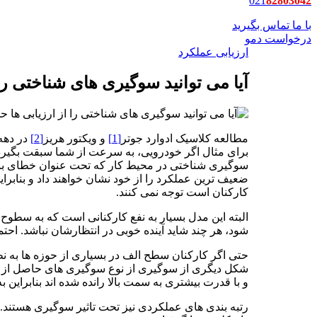
021
82803042
با ما تماس بگیرید
درخواست دمو
ارزیابی عملکرد
آیا می توانید سوگیری های شناختی را
مطالعه کلاسیک ادوارد جوتر
[1]
و ویکتور هریز
[2]
برای مثال اگر خودرویی، به سرعت از شما سبقت بگیرد،
سوگیری شناختی در محیط کار که تحت عنوان خطای بنی
ضعیف ترین عملکرد را از خود نشان خواهند داد و بنابرا
کارکنان است توجه نمی کنند.
البته این مدل بسیار به نفع کارکنانی است که به سطوح م
شود، هر چند شاید آینده خوبی در انتظارشان نباشد. احتم
حتی اگر کارکنان سطح الف در بسیاری از حوزه ها به نظ
شکل دیگری از سوگیری از نوع سوگیری های حاصل از “خو
و با قدرت بیشتری به سمت بالا رانده شده اند بنابراین 
رتبه بندی های عملکردی نیز تحت تاثیر سوگیری هستند. 