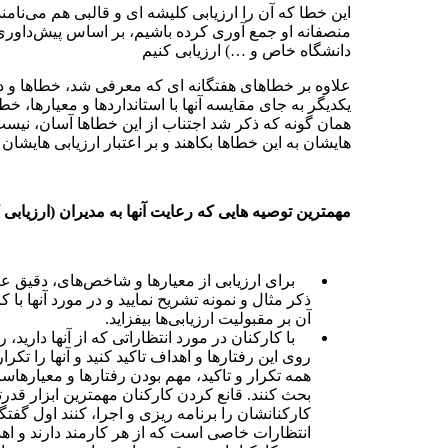
این خطا که آن را ارزیابی کلیشه ای و قالبی هم می‌نامن
منصفانه او جمع آوری کرده باشیم، بر اساس پیش‌داوری‌ه
دانشگاه خاص و …) ارزیابی کنیم
علاوه بر خطا‌های هفتگانه ای که معرفی شد، خطا‌ها و 
یکدیگر به جای مقایسه آنها با استاندارد‌ها و معیار‌ها،
همان گونه که ذکر شد اجتناب از این خطا‌ها آسان، نیست 
‌هایشان به این خطا‌ها بکاهند و بر اعتبار ارزیابی ‌هایشان ب
مهمترین توصیه ‌هایی که رعایت آنها به مدیران (ارزیابی 
برای ارزیابی از معیار‌ها و شاخص‌های، دقیق عینی 
ذکر مثال و نمونه تشریح نمایید و در مورد آنها با 
آن بر مقبولیت ارزیابی‌ها بیفزاید.
با کارکنان در مورد انتظاراتی که از آنها دارید،
روی این رفتار‌ها و اهداف تاکید کنید و آنها را تک
همه تکرار و تاکید، مهم بودن رفتار‌ها و معیار‌ها
بحث کنند. قانع کردن کارکنان مهمترین ابزار قدرتی 
کارکنانشان را برنامه ریزی و اجرا، کنند اول گف
انتظارات خاصی است که از هر کارمند دارند و اهدا